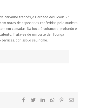
de carvalho francês, o Herdade dos Grous 23
om notas de especiarias conferidas pela madeira.
cem em camadas. Na boca é volumoso, profundo e
uculento. Trata-se de um corte de Touriga
barricas, por isso, o seu nome.
facebook
twitter
linkedin
whatsapp
pinterest
Email