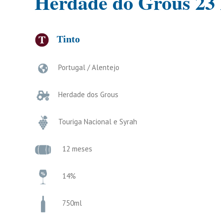
Herdade do Grous 23 
Tinto
Portugal / Alentejo
Herdade dos Grous
Touriga Nacional e Syrah
12 meses
14%
750ml