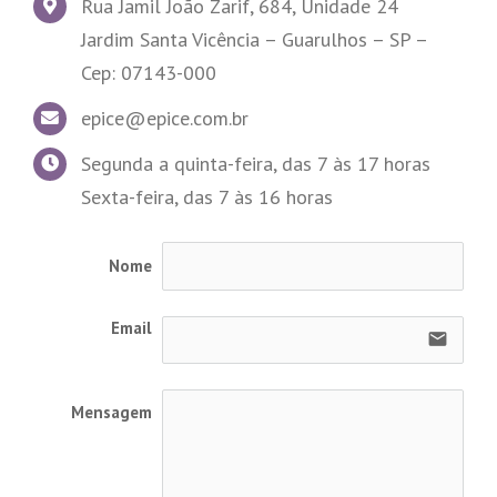
Rua Jamil João Zarif, 684, Unidade 24
Jardim Santa Vicência – Guarulhos – SP –
Cep: 07143-000
epice@epice.com.br
Segunda a quinta-feira, das 7 às 17 horas
Sexta-feira, das 7 às 16 horas
Nome
Email
email
Mensagem