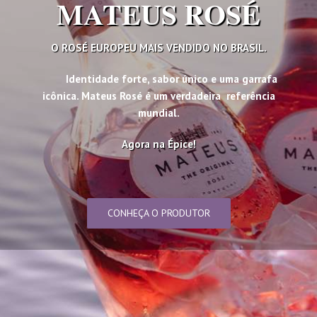
MATEUS ROSÉ
O ROSÉ EUROPEU MAIS VENDIDO NO BRASIL.
Identidade forte, sabor único e uma garrafa
icônica. Mateus Rosé é um verdadeira referência
mundial.
Agora na Épice!
CONHEÇA O PRODUTOR