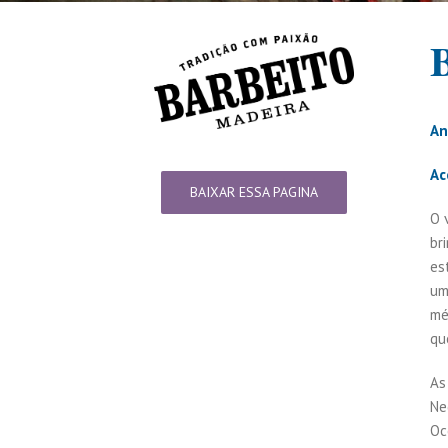
An
Ac
BAIXAR ESSA PAGINA
O 
br
es
um
mé
qu
As
Ne
Oc