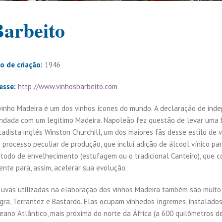
Barbeito
o de criação:
1946
esse:
http://www.vinhosbarbeito.com
vinho Madeira é um dos vinhos ícones do mundo. A declaração de inde
indada com um legítimo Madeira. Napoleão fez questão de levar uma ba
tadista inglês Winston Churchill, um dos maiores fãs desse estilo de v
 processo peculiar de produção, que inclui adição de álcool vínico pa
todo de envelhecimento (estufagem ou o tradicional Canteiro), que 
ente para, assim, acelerar sua evolução.
 uvas utilizadas na elaboração dos vinhos Madeira também são muito tí
gra, Terrantez e Bastardo. Elas ocupam vinhedos íngremes, instalados 
eano Atlântico, mais próxima do norte da África (a 600 quilômetros de