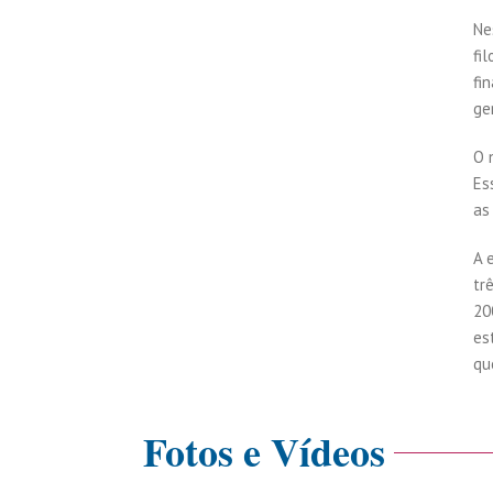
Ne
fi
fi
ge
O 
Es
as
A 
tr
20
es
qu
Fotos e Vídeos