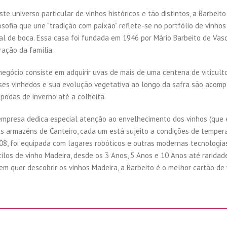
ste universo particular de vinhos históricos e tão distintos, a Barbeit
losofia que une “tradição com paixão” reflete-se no portfólio de vinh
nal de boca. Essa casa foi fundada em 1946 por Mário Barbeito de Vasc
ração da família.
negócio consiste em adquirir uvas de mais de uma centena de viticulto
ses vinhedos e sua evolução vegetativa ao longo da safra são acomp
 podas de inverno até a colheita.
empresa dedica especial atenção ao envelhecimento dos vinhos (que é
ês armazéns de Canteiro, cada um está sujeito a condições de tempera
08, foi equipada com lagares robóticos e outras modernas tecnologias
tilos de vinho Madeira, desde os 3 Anos, 5 Anos e 10 Anos até raridade
em quer descobrir os vinhos Madeira, a Barbeito é o melhor cartão de v