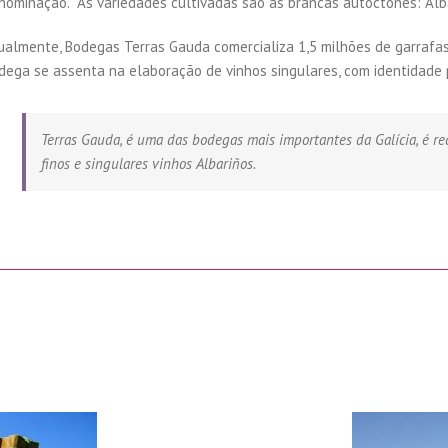
nominação. As variedades cultivadas são as brancas autóctones: Albar
ualmente, Bodegas Terras Gauda comercializa 1,5 milhões de garrafas 
dega se assenta na elaboração de vinhos singulares, com identidade 
Terras Gauda, é uma das bodegas mais importantes da Galícia, é r
finos e singulares vinhos Albariños.