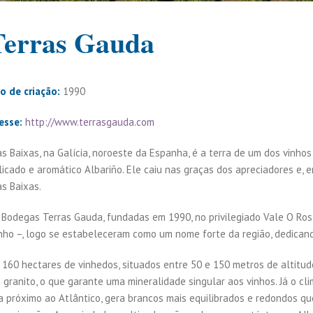
Terras Gauda
o de criação:
1990
esse:
http://www.terrasgauda.com
as Baixas, na Galícia, noroeste da Espanha, é a terra de um dos vinho
licado e aromático Albariño. Ele caiu nas graças dos apreciadores e, e
as Baixas.
 Bodegas Terras Gauda, fundadas em 1990, no privilegiado Vale O Rosa
nho –, logo se estabeleceram como um nome forte da região, dedican
 160 hectares de vinhedos, situados entre 50 e 150 metros de altitude
 granito, o que garante uma mineralidade singular aos vinhos. Já o cl
ca próximo ao Atlântico, gera brancos mais equilibrados e redondos q