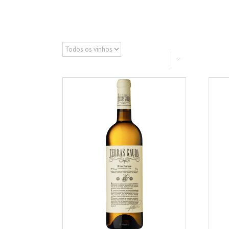


