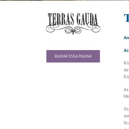
An
Ac
BAIXAR ESSA PAGINA
Rí
de
Rí
As
Mi
Os
em
fi