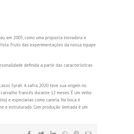
sceu em 2005, como uma proposta inovadora e
Vista. Fruto das experimentações da nossa equipe
nalidade definida a partir das características
casos Syrah. A safra 2020 teve sua origem no
 carvalho francês durante 12 meses. É um vinho
ilo) e especiarias como canela. Na boca é
me e estruturado. Com produção limitada é um
facebook
twitter
linkedin
whatsapp
pinterest
Email