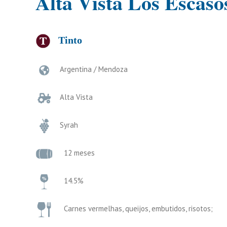
Alta Vista Los Escaso
Tinto
Argentina / Mendoza
Alta Vista
Syrah
12 meses
14.5%
Carnes vermelhas, queijos, embutidos, risotos;