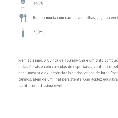
14.5%
Boa harmonia com carnes vermelhas, caça ou enchi
750ml
Premiadíssimo, o Quinta da Touriga-Chã é um tinto compl
notas florais e com camadas de especiarias, conferidas pe
boca, mostra a exuberância típica dos vinhos de Jorge Ros
taninos, além de um final persistente. Com acidez equilibr
caráter, de altíssimo nível.