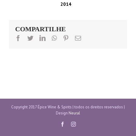
2014
COMPARTILHE
facebook
twitter
linkedin
whatsapp
pinterest
Email
Copyright 2017 Épice Wine & Spirits | todos os direitos reservados |
Design
Neural
facebook
instagram